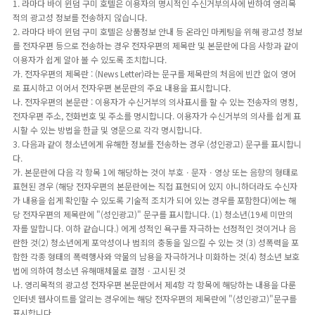
1. 라마다 바이 윈덤 구미 호텔은 이용자의 명시적인 수신거부의사에 반하여 영리목
적의 광고성 정보를 전송하지 않습니다.
2. 라마다 바이 윈덤 구미 호텔은 상품정보 안내 등 온라인 마케팅을 위해 광고성 정보
를 전자우편 등으로 전송하는 경우 전자우편의 제목란 및 본문란에 다음 사항과 같이
이용자가 쉽게 알아 볼 수 있도록 조치합니다.
가. 전자우편의 제목란 : (News Letter)라는 문구를 제목란의 처음에 빈칸 없이 영어
로 표시하고 이어서 전자우편 본문란의 주요 내용을 표시합니다.
나. 전자우편의 본문란 : 이용자가 수신거부의 의사표시를 할 수 있는 전송자의 명칭,
전자우편 주소, 전화번호 및 주소를 명시합니다. 이용자가 수신거부의 의사를 쉽게 표
시할 수 있는 방법을 한글 및 영문으로 각각 명시합니다.
3. 다음과 같이 청소년에게 유해한 정보를 전송하는 경우 (성인광고) 문구를 표시합니
다.
가. 본문란에 다음 각 항목 1에 해당하는 것이 부호ㆍ문자ㆍ영상 또는 음향의 형태로
표현된 경우 (해당 전자우편의 본문란에는 직접 표현되어 있지 아니하더라도 수신자
가 내용을 쉽게 확인할 수 있도록 기술적 조치가 되어 있는 경우를 포함한다)에는 해
당 전자우편의 제목란에 "(성인광고)" 문구를 표시합니다. (1) 청소년(19세 미만의
자를 말합니다. 이하 같습니다.) 에게 성적인 욕구를 자극하는 선정적인 것이거나 음
란한 것(2) 청소년에게 포악성이나 범죄의 충동을 일으킬 수 있는 것 (3) 성폭력을 포
함한 각종 형태의 폭력행사와 약물의 남용을 자극하거나 미화하는 것(4) 청소년 보호
법에 의하여 청소년 유해매체물로 결정ㆍ고시된 것
나. 영리목적의 광고성 전자우편 본문란에서 제4항 각 항목에 해당하는 내용을 다룬
인터넷 웹사이트를 알리는 경우에는 해당 전자우편의 제목란에 "(성인광고)"문구를
표시합니다.