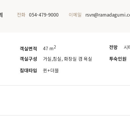
의
전화
054-479-9000
이메일
rsvn@ramadagumi.
전망
시
2
객실면적
47 m
객실구성
거실,침실, 화장실 겸 욕실
투숙인원
침대타입
퀸+더블