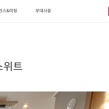
런스&미팅
부대시설
스위트