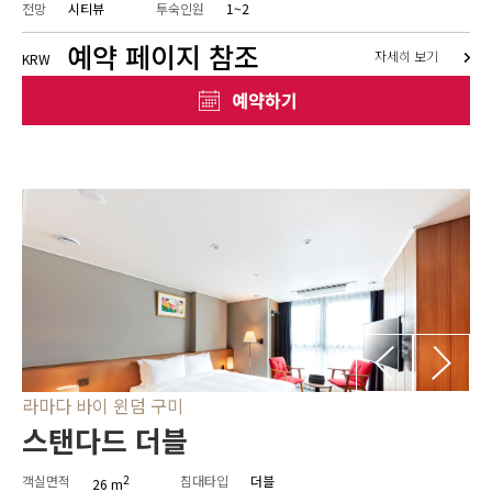
전망
시티뷰
투숙인원
1~2
예약 페이지 참조
자세히 보기
KRW
라마다 바이 윈덤 구미
스탠다드 더블
객실면적
2
침대타입
더블
26 m