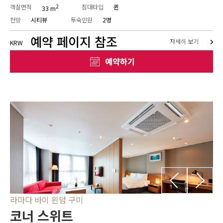
객실면적
2
침대타입
퀸
33 m
전망
시티뷰
투숙인원
2명
예약 페이지 참조
자세히 보기
KRW
라마다 바이 윈덤 구미
코너 스위트