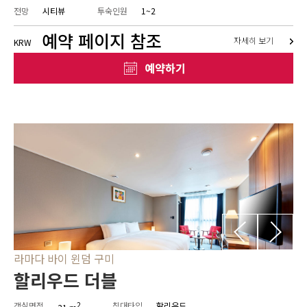
전망
시티뷰
투숙인원
1~2
예약 페이지 참조
자세히 보기
KRW
라마다 바이 윈덤 구미
할리우드 더블
객실면적
2
침대타입
할리우드