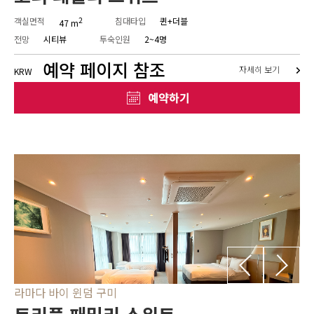
객실면적
2
침대타입
퀸+더블
47 m
전망
시티뷰
투숙인원
2~4명
예약 페이지 참조
자세히 보기
KRW
라마다 바이 윈덤 구미