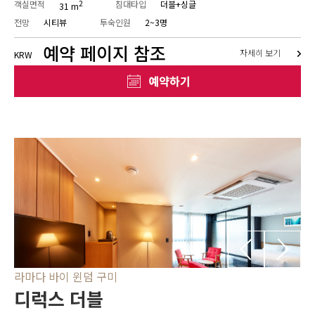
객실면적
2
침대타입
더블+싱글
31 m
전망
시티뷰
투숙인원
2~3명
예약 페이지 참조
자세히 보기
KRW
라마다 바이 윈덤 구미
디럭스 더블