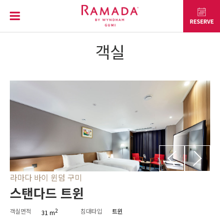
객실
라마다 바이 윈덤 구미
스탠다드 트윈
객실면적
2
침대타입
트윈
31 m