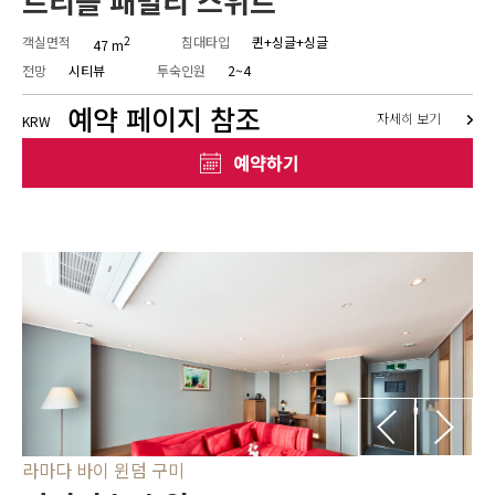
트리플 패밀리 스위트
객실면적
2
침대타입
퀸+싱글+싱글
47 m
전망
시티뷰
투숙인원
2~4
예약 페이지 참조
자세히 보기
KRW
라마다 바이 윈덤 구미