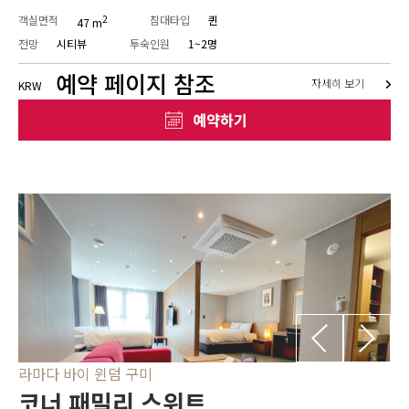
객실면적
2
침대타입
퀸
47 m
전망
시티뷰
투숙인원
1~2명
예약 페이지 참조
자세히 보기
KRW
라마다 바이 윈덤 구미
코너 패밀리 스위트