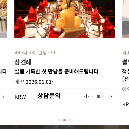
라마다 바이 윈덤 구미
라마
상견례
설
니다
설렘 가득한 첫 만남을 준비해드립니다
객
[
예약
2026.01.01~
예
상담문의
KRW
자세히 보기
K