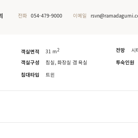
의
전화
054-479-9000
이메일
rsvn@ramadagumi.
전망
시
2
객실면적
31 m
객실구성
침실, 화장실 겸 욕실
투숙인원
침대타입
트윈