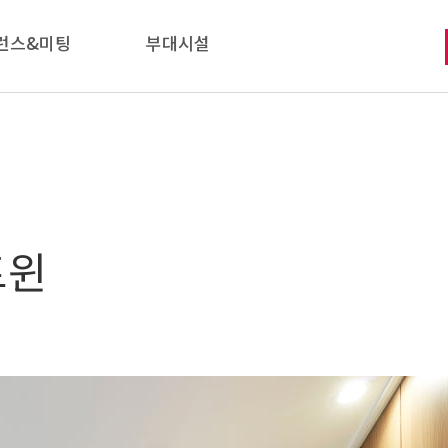
런스&미팅
부대시설
트윈