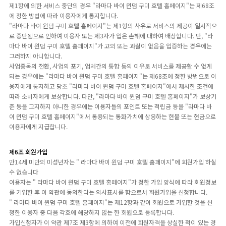
제1항에 의한 서비스 중단의 경우 "라마다 바이 윈덤 구미 호텔 홈페이지"는 제68조
에 정한 방법에 따라 이용자에게 통지합니다.
"라마다 바이 윈덤 구미 호텔 홈페이지"는 제1항의 사유로 서비스의 제공이 일시적으
로 중단됨으로 인하여 이용자 또는 제3자가 입은 손해에 대하여 배상합니다. 단, "라
마다 바이 윈덤 구미 호텔 홈페이지"가 고의 또는 과실이 없음을 입증하는 경우에는
그러하지 아니합니다.
사업종목의 전환, 사업의 포기, 업체간의 통합 등의 이유로 서비스를 제공할 수 없게
되는 경우에는 "라마다 바이 윈덤 구미 호텔 홈페이지"는 제68조에 정한 방법으로 이
용자에게 통지하고 당초 "라마다 바이 윈덤 구미 호텔 홈페이지"에서 제시한 조건에
따라 소비자에게 보상합니다. 다만, "라마다 바이 윈덤 구미 호텔 홈페이지"가 보상기
준 등을 고지하지 아니한 경우에는 이용자들의 포인트 또는 적립금 등을 "라마다 바
이 윈덤 구미 호텔 홈페이지"에서 통용되는 통화가치에 상응하는 현물 또는 현금으로
이용자에게 지급합니다.
제6조 회원가입
만14세 미만의 미성년자는 " 라마다 바이 윈덤 구미 호텔 홈페이지"에 회원가입 하실
수 없습니다
이용자는 " 라마다 바이 윈덤 구미 호텔 홈페이지"가 정한 가입 양식에 따라 회원정보
를 기입한 후 이 약관에 동의한다는 의사표시를 함으로서 회원가입을 신청합니다.
" 라마다 바이 윈덤 구미 호텔 홈페이지"는 제12항과 같이 회원으로 가입할 것을 신
청한 이용자 중 다음 각호에 해당하지 않는 한 회원으로 등록합니다.
가입신청자가 이 약관 제7조 제3항에 의하여 이전에 회원자격을 상실한 적이 있는 경