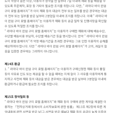
도의 약정이 없는 이상, 이용자가 청약을 한 날부터 7일 이내에 재화 등을 배송할 수
있도록 주문제작, 포장 등 기타의 필요한 조치를 취합니다. 다만, " 라마다 바이 윈덤
구미 호텔 홈페이지"가 이미 재화 등의 대금의 전부 또는 일부를 받은 경우에는 대금
의 전부 또는 일부를 받은 날부터 2영업일 이내에 조치를 취합니다. 이때 " 라마다 바
이 윈덤 구미 호텔 홈페이지"는 이용자가 재화 등의 공급 절차 및 진행사항을 확인할
수 있도록 적절한 조치를 합니다.
" 라마다 바이 윈덤 구미 호텔 홈페이지"는 이용자가 구매한 재화에 대해 배송수단,
수단별 배송비용 부담자, 수단별 배송기간 등을 명시합니다. 만약 " 라마다 바이 윈덤
구미 호텔 홈페이지"가 약정 배송기간을 초과한 경우에는 그로 인한 이용자의 손해를
배상하여야 합니다. 다만 " 라마다 바이 윈덤 구미 호텔 홈페이지"가 고의, 과실이 없
음을 입증한 경우에는 그러하지 아니합니다.
제14조 환급
1. " 라마다 바이 윈덤 구미 호텔 홈페이지"는 이용자가 구매신청한 재화 등이 품절
등의 사유로 인도 또는 제공을 할 수 없을 때에는 지체 없이 그 사유를 이용자에게 통
지하고 사전에 재화 등의 대금을 받은 경우에는 대금을 받은 날부터 3영업일 이내에
환급하거나 환급에 필요한 조치를 취합니다.
제15조 청약철회 등
" 라마다 바이 윈덤 구미 호텔 홈페이지"와 재화 등의 구매에 관한 계약을 체결한 이
용자는 「전자상거래 등에서의 소비자보호에 관한 법률」 제13조 제2항에 따른 계
약내용에 관한 서면을 받은 날(그 서면을 받은 때보다 재화 등의 공급이 늦게 이루어