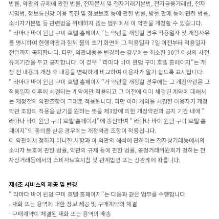
법률, 약관의 규제에 관한 법률, 전자문서 및 전자거래기본법, 전자금융거래법, 전자
서명법, 정보통신망 이용 촉진 및 정보보호 등에 관한 법률, 방문 판매 등에 관한 법률,
소비자기본법 등 관련법을 위배하지 않는 범위에서 이 약관을 개정할 수 있습니다.
" 라마다 바이 윈덤 구미 호텔 홈페이지"는 약관을 개정할 경우 적용일자 및 개정사유
를 명시하여 현행약관과 함께 몰의 초기 화면에 그 적용일자 7일 이전부터 적용일자
전일까지 공지합니다. 다만, 약관내용을 변경하는 경우에는 최소한 30일 이상의 사전
유예기간을 두고 공지합니다. 이 경우 " 라마다 바이 윈덤 구미 호텔 홈페이지"는 개
정 전 내용과 개정 후 내용을 명확하게 비교하여 이용자가 알기 쉽도록 표시합니다.
" 라마다 바이 윈덤 구미 호텔 홈페이지"가 약관을 개정할 경우에는 그 개정약관은 그
적용일자 이후에 체결되는 계약에만 적용되고 그 이전에 이미 체결된 계약에 대해서
는 개정전의 약관조항이 그대로 적용됩니다. 다만 이미 계약을 체결한 이용자가 개정
약관 조항의 적용을 받기를 원하는 뜻을 제3항에 의한 개정약관의 공지 기간 내에 "
라마다 바이 윈덤 구미 호텔 홈페이지"에 송신하여 " 라마다 바이 윈덤 구미 호텔 홈
페이지"의 동의를 받은 경우에는 개정약관 조항이 적용됩니다.
이 약관에서 정하지 아니한 사항과 이 약관의 해석에 관하여는 전자상거래등에서의
소비자 보호에 관한 법률, 약관의 규제 등에 관한 법률, 공정거래위원회가 정하는 전
자상거래등에서의 소비자보호지침 및 관계법령 또는 상관례에 따릅니다.
제4조 서비스의 제공 및 변경
" 라마다 바이 윈덤 구미 호텔 홈페이지"는 다음과 같은 업무를 수행합니다.
- 재화 또는 용역에 대한 정보 제공 및 구매계약의 체결
- 구매계약이 체결된 재화 또는 용역의 배송