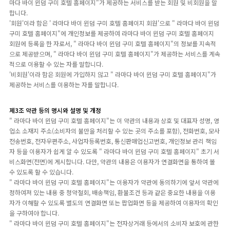
마다 바이 윈덤 구미 호텔 홈페이지"가 제공하는 서비스를 받는 회원 및 비회원을 말
합니다.
'회원'이라 함은 ' 라마다 바이 윈덤 구미 호텔 홈페이지 회원'으로 " 라마다 바이 윈덤
구미 호텔 홈페이지"에 개인정보를 제공하여 라마다 바이 윈덤 구미 호텔 홈페이지
회원에 등록을 한 자로서, " 라마다 바이 윈덤 구미 호텔 홈페이지"의 정보를 지속적
으로 제공받으며, " 라마다 바이 윈덤 구미 호텔 홈페이지"가 제공하는 서비스를 계속
적으로 이용할 수 있는 자를 말합니다.
'비회원'이라 함은 회원에 가입하지 않고 " 라마다 바이 윈덤 구미 호텔 홈페이지"가
제공하는 서비스를 이용하는 자를 말합니다.
제3조 약관 등의 명시와 설명 및 개정
" 라마다 바이 윈덤 구미 호텔 홈페이지"는 이 약관의 내용과 상호 및 대표자 성명, 영
업소 소재지 주소(소비자의 불만을 처리할 수 있는 곳의 주소를 포함), 전화번호, 모사
전송번호, 전자우편주소, 사업자등록번호, 통신판매업신고번호, 개인정보 관리 책임
자 등을 이용자가 쉽게 알 수 있도록 " 라마다 바이 윈덤 구미 호텔 홈페이지" 초기 서
비스화면(전면)에 게시합니다. 다만, 약관의 내용은 이용자가 연결화면을 통하여 볼
수 있도록 할 수 있습니다.
" 라마다 바이 윈덤 구미 호텔 홈페이지"는 이용자가 약관에 동의하기에 앞서 약관에
정하여져 있는 내용 중 청약철회, 배송책임, 환불조건 등과 같은 중요한 내용을 이용
자가 이해할 수 있도록 별도의 연결화면 또는 팝업화면 등을 제공하여 이용자의 확인
을 구하여야 합니다.
" 라마다 바이 윈덤 구미 호텔 홈페이지"는 전자상거래 등에서의 소비자 보호에 관한