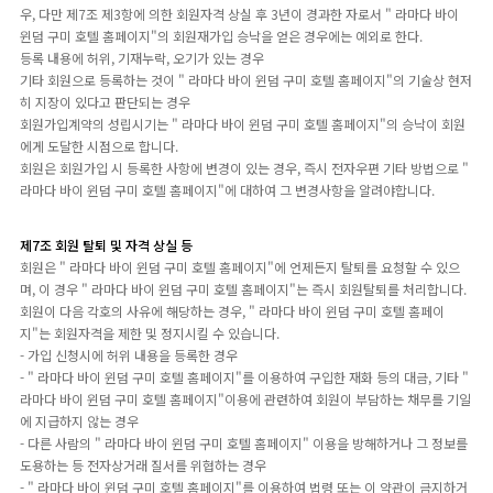
우, 다만 제7조 제3항에 의한 회원자격 상실 후 3년이 경과한 자로서 " 라마다 바이
윈덤 구미 호텔 홈페이지"의 회원재가입 승낙을 얻은 경우에는 예외로 한다.
등록 내용에 허위, 기재누락, 오기가 있는 경우
기타 회원으로 등록하는 것이 " 라마다 바이 윈덤 구미 호텔 홈페이지"의 기술상 현저
히 지장이 있다고 판단되는 경우
회원가입계약의 성립시기는 " 라마다 바이 윈덤 구미 호텔 홈페이지"의 승낙이 회원
에게 도달한 시점으로 합니다.
회원은 회원가입 시 등록한 사항에 변경이 있는 경우, 즉시 전자우편 기타 방법으로 "
라마다 바이 윈덤 구미 호텔 홈페이지"에 대하여 그 변경사항을 알려야합니다.
제7조 회원 탈퇴 및 자격 상실 등
회원은 " 라마다 바이 윈덤 구미 호텔 홈페이지"에 언제든지 탈퇴를 요청할 수 있으
며, 이 경우 " 라마다 바이 윈덤 구미 호텔 홈페이지"는 즉시 회원탈퇴를 처리합니다.
회원이 다음 각호의 사유에 해당하는 경우, " 라마다 바이 윈덤 구미 호텔 홈페이
지"는 회원자격을 제한 및 정지시킬 수 있습니다.
- 가입 신청시에 허위 내용을 등록한 경우
- " 라마다 바이 윈덤 구미 호텔 홈페이지"를 이용하여 구입한 재화 등의 대금, 기타 "
라마다 바이 윈덤 구미 호텔 홈페이지"이용에 관련하여 회원이 부담하는 채무를 기일
에 지급하지 않는 경우
- 다른 사람의 " 라마다 바이 윈덤 구미 호텔 홈페이지" 이용을 방해하거나 그 정보를
도용하는 등 전자상거래 질서를 위협하는 경우
- " 라마다 바이 윈덤 구미 호텔 홈페이지"를 이용하여 법령 또는 이 약관이 금지하거