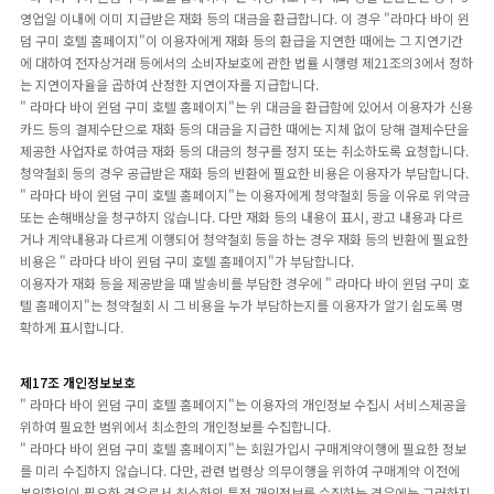
영업일 이내에 이미 지급받은 재화 등의 대금을 환급합니다. 이 경우 "라마다 바이 윈
덤 구미 호텔 홈페이지"이 이용자에게 재화 등의 환급을 지연한 때에는 그 지연기간
에 대하여 전자상거래 등에서의 소비자보호에 관한 법률 시행령 제21조의3에서 정하
는 지연이자율을 곱하여 산정한 지연이자를 지급합니다.
" 라마다 바이 윈덤 구미 호텔 홈페이지"는 위 대금을 환급함에 있어서 이용자가 신용
카드 등의 결제수단으로 재화 등의 대금을 지급한 때에는 지체 없이 당해 결제수단을
제공한 사업자로 하여금 재화 등의 대금의 청구를 정지 또는 취소하도록 요청합니다.
청약철회 등의 경우 공급받은 재화 등의 반환에 필요한 비용은 이용자가 부담합니다.
" 라마다 바이 윈덤 구미 호텔 홈페이지"는 이용자에게 청약철회 등을 이유로 위약금
또는 손해배상을 청구하지 않습니다. 다만 재화 등의 내용이 표시, 광고 내용과 다르
거나 계약내용과 다르게 이행되어 청약철회 등을 하는 경우 재화 등의 반환에 필요한
비용은 " 라마다 바이 윈덤 구미 호텔 홈페이지"가 부담합니다.
이용자가 재화 등을 제공받을 때 발송비를 부담한 경우에 " 라마다 바이 윈덤 구미 호
텔 홈페이지"는 청약철회 시 그 비용을 누가 부담하는지를 이용자가 알기 쉽도록 명
확하게 표시합니다.
제17조 개인정보보호
" 라마다 바이 윈덤 구미 호텔 홈페이지"는 이용자의 개인정보 수집시 서비스제공을
위하여 필요한 범위에서 최소한의 개인정보를 수집합니다.
" 라마다 바이 윈덤 구미 호텔 홈페이지"는 회원가입시 구매계약이행에 필요한 정보
를 미리 수집하지 않습니다. 다만, 관련 법령상 의무이행을 위하여 구매계약 이전에
본인확인이 필요한 경우로서 최소한의 특정 개인정보를 수집하는 경우에는 그러하지