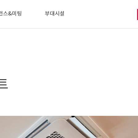
런스&미팅
부대시설
트