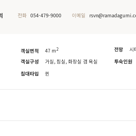
의
전화
054-479-9000
이메일
rsvn@ramadagumi.
전망
시
2
객실면적
47 m
객실구성
거실, 침실, 화장실 겸 욕실
투숙인원
침대타입
퀸