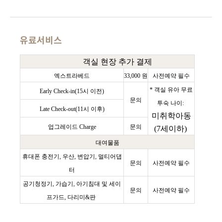
유료서비스
객실 현장 추가 결제
엑스트라베드
33,000 원
사전예약 필수
* 객실 유아 무료
Early Check-in(15시 이전)
문의
투숙 나이:
Late Check-out(11시 이후)
미취학아동
업그레이드
Charge
문의
(7세이하)
대여물품
휴대폰 충전기, 우산, 변압기, 멀티어댑
문의
사전예약 필수
터
공기청정기, 가습기,
아기침대 및 세이
문의
사전예약 필수
프가드,
다리미&판