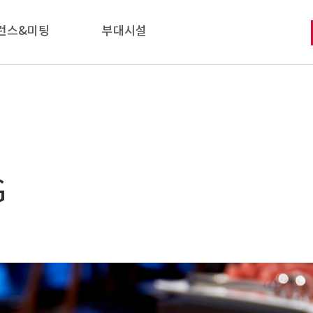
런스&미팅
부대시설
G