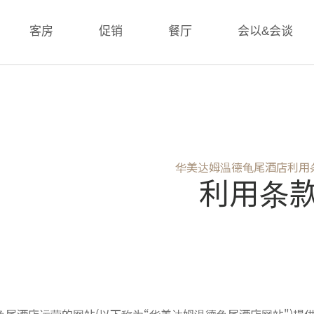
客房
促销
餐厅
会以&会谈
华美达姆温德龟尾酒店利用
利用条