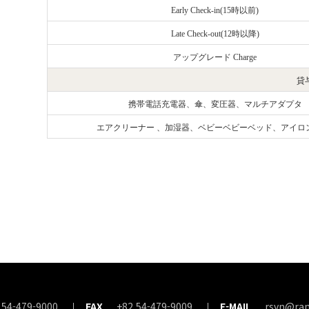
Early Check-in(15時以前)
Late Check-out(12時以降)
アップグレード
Charge
貸
携帯電話充電器、傘、変圧器、マルチアダプタ
エアクリーナー 、加湿器、ベビーベビーベッド、アイロ
 54-479-9000
FAX
+82 54-479-9009
E-MAIL
rsvn@ra