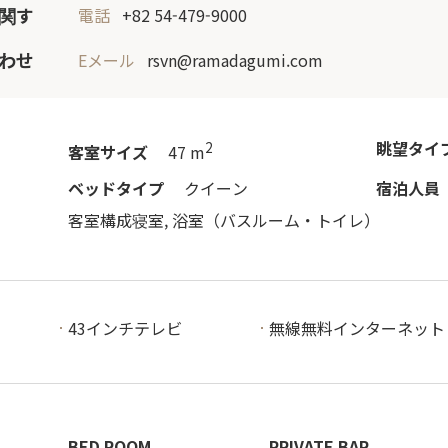
関す
電話
+82 54-479-9000
わせ
Eメール
rsvn@ramadagumi.com
眺望タイ
2
客室サイズ
47 m
ベッドタイプ
クイーン
宿泊人員
客室構成
寝室, 浴室（バスルーム・トイレ）
43インチテレビ
無線無料インターネット
BED ROOM
PRIVATE BAR