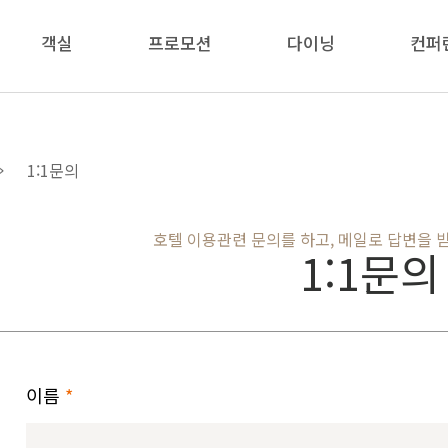
객실
프로모션
다이닝
컨퍼
1:1문의
호텔 이용관련 문의를 하고, 메일로 답변을 받
1:1문의
이름
*