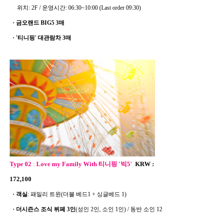
위치: 2F / 운영시간: 06:30~10:00 (Last order 09:30)
·
금오랜드 BIG5 3매
·
'티니핑' 대관람차 3매
Type 02
:
Love my Family With 티니핑 '빅5'
KRW :
172,100
·
객실
: 패밀리 트윈(더블 베드1 + 싱글베드 1)
·
더시즌스 조식 뷔페 3인
(성인 2인, 소인 1인) / 동반 소인 12